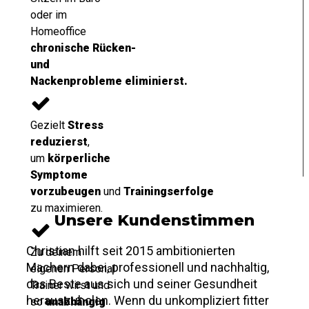
oder im
Homeoffice
chronische
Rücken-
und
Nackenprobleme
eliminierst
.
Gezielt
Stress
reduzierst
,
um
körperliche
Symptome
vorzubeugen
und
Trainingserfolge
zu maximieren.
Unsere Kundenstimmen
Christian hilft seit 2015 ambitionierten
Zu deinem
Machern dabei, professionell und nachhaltig,
eigenen Personal
das Beste aus sich und seiner Gesundheit
Trainer wirst und
herauszuholen. Wenn du unkompliziert fitter
so
u
nabhängig