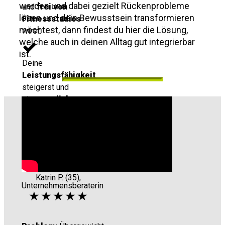
werden und dabei gezielt Rückenprobleme
und
frei von
lösen und dein Bewusstsein transformieren
Fitnessstudios
möchtest, dann findest du hier die Lösung,
wirst.
welche auch in deinen Alltag gut integrierbar
ist.
Deine
Leistungsfähigkeit
steigerst und
ein
sportlicheres
Körpergefühl
bekommst.
Katrin P. (35),
Unternehmensberaterin
★ ★ ★ ★ ★