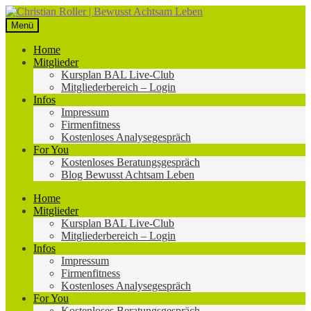
Zur
Zum
Navigation
Inhalt
Menü
springen
springen
Home
Mitglieder
Kursplan BAL Live-Club
Mitgliederbereich – Login
Infos
Impressum
Firmenfitness
Kostenloses Analysegespräch
For You
Kostenloses Beratungsgespräch
Blog Bewusst Achtsam Leben
Home
Mitglieder
Kursplan BAL Live-Club
Mitgliederbereich – Login
Infos
Impressum
Firmenfitness
Kostenloses Analysegespräch
For You
Kostenloses Beratungsgespräch