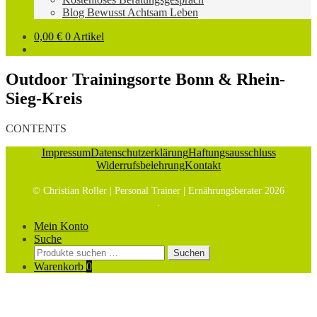
Blog Bewusst Achtsam Leben
0,00
€
0 Artikel
Outdoor Trainingsorte Bonn & Rhein-
Sieg-Kreis
CONTENTS
Impressum
Datenschutzerklärung
Haftungsausschluss
Widerrufsbelehrung
Kontakt
© Christian Roller | Personal Trainer | Ernährungsberater 2026
.
Mein Konto
Suche
Suchen
Suchen
nach:
Warenkorb
0