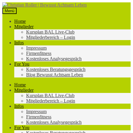
Zur
Zum
Navigation
Inhalt
Menü
springen
springen
Home
Mitglieder
Kursplan BAL Live-Club
Mitgliederbereich – Login
Infos
Impressum
Firmenfitness
Kostenloses Analysegespräch
For You
Kostenloses Beratungsgespräch
Blog Bewusst Achtsam Leben
Home
Mitglieder
Kursplan BAL Live-Club
Mitgliederbereich – Login
Infos
Impressum
Firmenfitness
Kostenloses Analysegespräch
For You
Kostenloses Beratungsgespräch