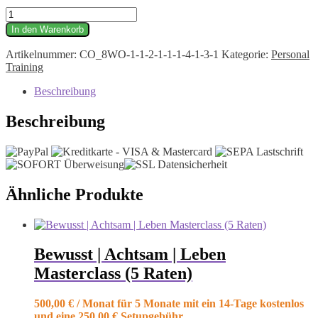
Bewusst
|
In den Warenkorb
Achtsam
|
Artikelnummer:
CO_8WO-1-1-2-1-1-1-4-1-3-1
Kategorie:
Personal
Leben
Training
|
Masterclass
Beschreibung
Menge
Beschreibung
Ähnliche Produkte
Bewusst | Achtsam | Leben
Masterclass (5 Raten)
500,00
€
/ Monat für 5 Monate mit ein 14-Tage kostenlos
und eine
250,00
€
Setupgebühr