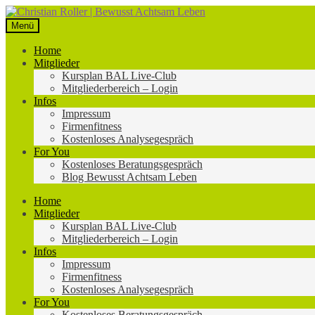
Zur
Zum
Navigation
Inhalt
Menü
springen
springen
Home
Mitglieder
Kursplan BAL Live-Club
Mitgliederbereich – Login
Infos
Impressum
Firmenfitness
Kostenloses Analysegespräch
For You
Kostenloses Beratungsgespräch
Blog Bewusst Achtsam Leben
Home
Mitglieder
Kursplan BAL Live-Club
Mitgliederbereich – Login
Infos
Impressum
Firmenfitness
Kostenloses Analysegespräch
For You
Kostenloses Beratungsgespräch