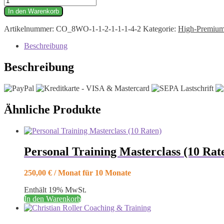
Training
In den Warenkorb
Masterclass
(5
Artikelnummer:
CO_8WO-1-1-2-1-1-1-4-2
Kategorie:
High-Premium-
Raten)
Menge
Beschreibung
Beschreibung
Ähnliche Produkte
Personal Training Masterclass (10 Rat
250,00
€
/ Monat für 10 Monate
Enthält 19% MwSt.
In den Warenkorb