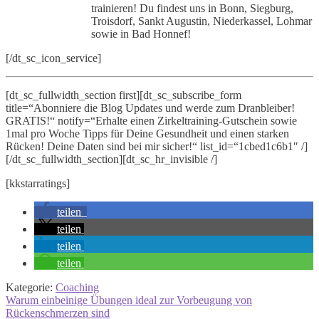
trainieren! Du findest uns in Bonn, Siegburg,
Troisdorf, Sankt Augustin, Niederkassel, Lohmar
sowie in Bad Honnef!
[/dt_sc_icon_service]
[dt_sc_fullwidth_section first][dt_sc_subscribe_form
title=“Abonniere die Blog Updates und werde zum Dranbleiber!
GRATIS!“ notify=“Erhalte einen Zirkeltraining-Gutschein sowie
1mal pro Woche Tipps für Deine Gesundheit und einen starken
Rücken! Deine Daten sind bei mir sicher!“ list_id=“1cbed1c6b1″ /]
[/dt_sc_fullwidth_section][dt_sc_hr_invisible /]
[kkstarratings]
teilen
teilen
teilen
teilen
Kategorie:
Coaching
Beitragsnavigation
Vorheriger
Warum einbeinige Übungen ideal zur Vorbeugung von
Beitrag:
Rückenschmerzen sind