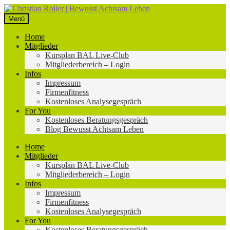
Zur
Zum
Navigation
Inhalt
Menü
springen
springen
Home
Mitglieder
Kursplan BAL Live-Club
Mitgliederbereich – Login
Infos
Impressum
Firmenfitness
Kostenloses Analysegespräch
For You
Kostenloses Beratungsgespräch
Blog Bewusst Achtsam Leben
Home
Mitglieder
Kursplan BAL Live-Club
Mitgliederbereich – Login
Infos
Impressum
Firmenfitness
Kostenloses Analysegespräch
For You
Kostenloses Beratungsgespräch