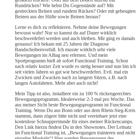
Rundrücken? Wie hebst Du Gegenstände auf? Mit
gestreckten Beinen und rundem Rücken? Oder mit gebeugten
Beinen aus der Hüfte sowie Beinen heraus?
Lerne es dich zu reflektieren. Nehme deine Bewegungen
bewusst wahr! Nur so kannst du auf Dauer wirklich
beschwerdefrei werden und auch bleiben. Mir ging es damals
genauso! Ich bekam mit 25 Jahren die Diagnose
Bandscheibenvorfall. Ich musste wirklich sehr viele
Bewegungen im Alltag neu erlernen. Und mein
Sportprogramm hieß ab sofort Functional Training. Schon
nach relativ kurzer Zeit wurde es stetig besser und nun bin ich
seit vielen Jahren so gut wie beschwerdefrei. Evtl. mal ein
Zwicken und Zwacken nach zu langem Sitzen, z.B. nach
langen Autofahrten. Mehr aber auch nicht!
Mein Tipp ist also, installiere ein zu 100 % rückengerechtes
Bewegungsprogramm. Idealerweise 2-3 mal pro Woche. Das
aus meiner Sicht beste Bewegungsprogramm ist Functional
Training. Wenn Du aus Bonn oder aus dem Rhein-Sieg-Kreis
stammst, dann zögere bitte nicht und vereinbare jetzt eine
kostenlose Schnupperstunde für eines meiner Rückencamps.
Den Link hierzu findest Du in den Shownotes. Der Leitsatz
im Functional Training ist, „Bewegungen trainieren und nicht
einzelne Muskeln“! Hier werden Bewegungen des