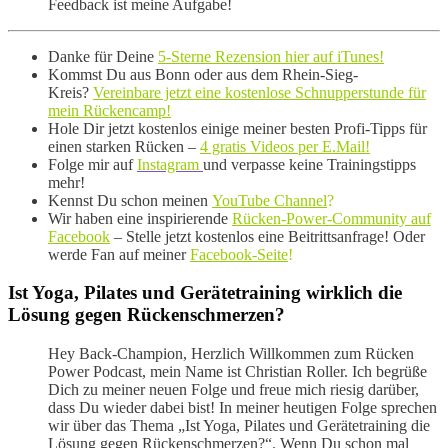
Feedback ist meine Aufgabe!
Danke für Deine
5-Sterne Rezension hier auf iTunes!
Kommst Du aus Bonn oder aus dem Rhein-Sieg-
Kreis?
Vereinbare jetzt eine kostenlose Schnupperstunde für
mein Rückencamp!
Hole Dir jetzt kostenlos einige meiner besten Profi-Tipps für
einen starken Rücken –
4 gratis Videos per E.Mail!
Folge mir auf
Instagram
und verpasse keine Trainingstipps
mehr!
Kennst Du schon meinen
YouTube Channel
?
Wir haben eine inspirierende
Rücken-Power-Community auf
Facebook
– Stelle jetzt kostenlos eine Beitrittsanfrage! Oder
werde Fan auf meiner
Facebook-Seite
!
Ist Yoga, Pilates und Gerätetraining wirklich die
Lösung gegen Rückenschmerzen?
Hey Back-Champion, Herzlich Willkommen zum Rücken
Power Podcast, mein Name ist Christian Roller. Ich begrüße
Dich zu meiner neuen Folge und freue mich riesig darüber,
dass Du wieder dabei bist! In meiner heutigen Folge sprechen
wir über das Thema „Ist Yoga, Pilates und Gerätetraining die
Lösung gegen Rückenschmerzen?“. Wenn Du schon mal