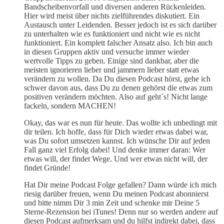
Bandscheibenvorfall und diversen anderen Rückenleiden.
Hier wird meist über nichts zielführendes diskutiert. Ein
Austausch unter Leidenden. Besser jedoch ist es sich darüber
zu unterhalten wie es funktioniert und nicht wie es nicht
funktioniert. Ein komplett falscher Ansatz also. Ich bin auch
in diesen Gruppen aktiv und versuche immer wieder
wertvolle Tipps zu geben. Einige sind dankbar, aber die
meisten ignorieren lieber und jammern lieber statt etwas
verändern zu wollen. Da Du diesen Podcast hörst, gehe ich
schwer davon aus, dass Du zu denen gehörst die etwas zum
positiven verändern möchten. Also auf geht´s! Nicht lange
fackeln, sondern MACHEN!
Okay, das war es nun für heute. Das wollte ich unbedingt mit
dir teilen. Ich hoffe, dass für Dich wieder etwas dabei war,
was Du sofort umsetzen kannst. Ich wünsche Dir auf jeden
Fall ganz viel Erfolg dabei! Und denke immer daran: Wer
etwas will, der findet Wege. Und wer etwas nicht will, der
findet Gründe!
Hat Dir meine Podcast Folge gefallen? Dann würde ich mich
riesig darüber freuen, wenn Du meinen Podcast abonnierst
und bitte nimm Dir 3 min Zeit und schenke mir Deine 5
Sterne-Rezension bei iTunes! Denn nur so werden andere auf
diesen Podcast aufmerksam und du hilfst indirekt dabei, dass