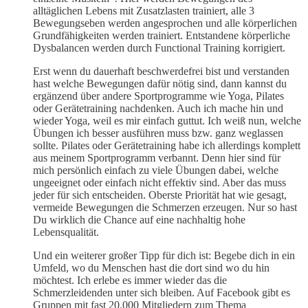
alltäglichen Lebens mit Zusatzlasten trainiert, alle 3
Bewegungseben werden angesprochen und alle körperlichen
Grundfähigkeiten werden trainiert. Entstandene körperliche
Dysbalancen werden durch Functional Training korrigiert.
Erst wenn du dauerhaft beschwerdefrei bist und verstanden
hast welche Bewegungen dafür nötig sind, dann kannst du
ergänzend über andere Sportprogramme wie Yoga, Pilates
oder Gerätetraining nachdenken. Auch ich mache hin und
wieder Yoga, weil es mir einfach guttut. Ich weiß nun, welche
Übungen ich besser ausführen muss bzw. ganz weglassen
sollte. Pilates oder Gerätetraining habe ich allerdings komplett
aus meinem Sportprogramm verbannt. Denn hier sind für
mich persönlich einfach zu viele Übungen dabei, welche
ungeeignet oder einfach nicht effektiv sind. Aber das muss
jeder für sich entscheiden. Oberste Priorität hat wie gesagt,
vermeide Bewegungen die Schmerzen erzeugen. Nur so hast
Du wirklich die Chance auf eine nachhaltig hohe
Lebensqualität.
Und ein weiterer großer Tipp für dich ist: Begebe dich in ein
Umfeld, wo du Menschen hast die dort sind wo du hin
möchtest. Ich erlebe es immer wieder das die
Schmerzleidenden unter sich bleiben. Auf Facebook gibt es
Gruppen mit fast 20.000 Mitgliedern zum Thema