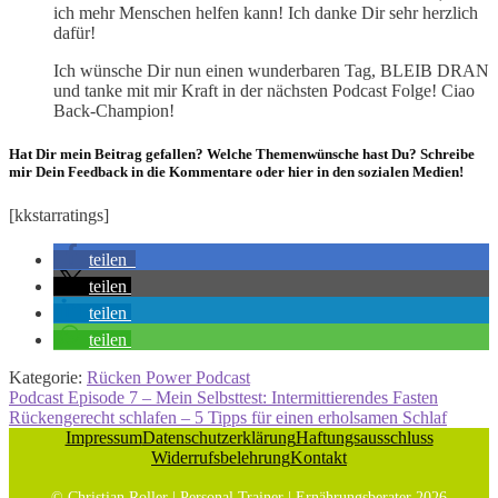
ich mehr Menschen helfen kann! Ich danke Dir sehr herzlich
dafür!
Ich wünsche Dir nun einen wunderbaren Tag, BLEIB DRAN
und tanke mit mir Kraft in der nächsten Podcast Folge! Ciao
Back-Champion!
Hat Dir mein Beitrag gefallen? Welche Themenwünsche hast Du? Schreibe
mir Dein Feedback in die Kommentare oder hier in den sozialen Medien!
[kkstarratings]
teilen
teilen
teilen
teilen
Kategorie:
Rücken Power Podcast
Beitragsnavigation
Vorheriger
Podcast Episode 7 – Mein Selbsttest: Intermittierendes Fasten
Beitrag:
Nächster
Rückengerecht schlafen – 5 Tipps für einen erholsamen Schlaf
Beitrag:
Impressum
Datenschutzerklärung
Haftungsausschluss
Widerrufsbelehrung
Kontakt
© Christian Roller | Personal Trainer | Ernährungsberater 2026