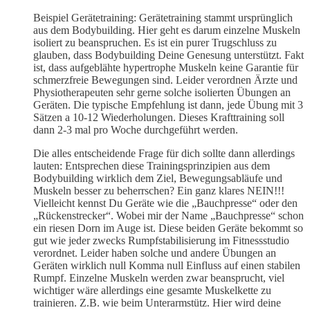
Beispiel Gerätetraining: Gerätetraining stammt ursprünglich
aus dem Bodybuilding. Hier geht es darum einzelne Muskeln
isoliert zu beanspruchen. Es ist ein purer Trugschluss zu
glauben, dass Bodybuilding Deine Genesung unterstützt. Fakt
ist, dass aufgeblähte hypertrophe Muskeln keine Garantie für
schmerzfreie Bewegungen sind. Leider verordnen Ärzte und
Physiotherapeuten sehr gerne solche isolierten Übungen an
Geräten. Die typische Empfehlung ist dann, jede Übung mit 3
Sätzen a 10-12 Wiederholungen. Dieses Krafttraining soll
dann 2-3 mal pro Woche durchgeführt werden.
Die alles entscheidende Frage für dich sollte dann allerdings
lauten: Entsprechen diese Trainingsprinzipien aus dem
Bodybuilding wirklich dem Ziel, Bewegungsabläufe und
Muskeln besser zu beherrschen? Ein ganz klares NEIN!!!
Vielleicht kennst Du Geräte wie die „Bauchpresse“ oder den
„Rückenstrecker“. Wobei mir der Name „Bauchpresse“ schon
ein riesen Dorn im Auge ist. Diese beiden Geräte bekommt so
gut wie jeder zwecks Rumpfstabilisierung im Fitnessstudio
verordnet. Leider haben solche und andere Übungen an
Geräten wirklich null Komma null Einfluss auf einen stabilen
Rumpf. Einzelne Muskeln werden zwar beansprucht, viel
wichtiger wäre allerdings eine gesamte Muskelkette zu
trainieren. Z.B. wie beim Unterarmstütz. Hier wird deine