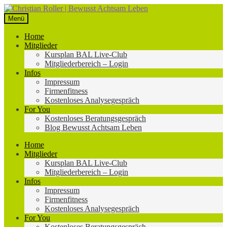
Zur
Zum
Navigation
Inhalt
Menü
springen
springen
Home
Mitglieder
Kursplan BAL Live-Club
Mitgliederbereich – Login
Infos
Impressum
Firmenfitness
Kostenloses Analysegespräch
For You
Kostenloses Beratungsgespräch
Blog Bewusst Achtsam Leben
Home
Mitglieder
Kursplan BAL Live-Club
Mitgliederbereich – Login
Infos
Impressum
Firmenfitness
Kostenloses Analysegespräch
For You
Kostenloses Beratungsgespräch