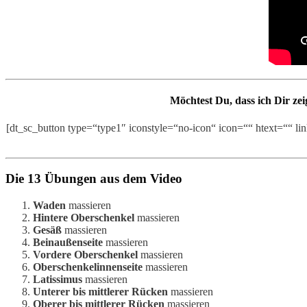
Möchtest Du, dass ich Dir ze
[dt_sc_button type=“type1″ iconstyle=“no-icon“ icon=““ htext=““ lin
Die 13 Übungen aus dem Video
Waden
massieren
Hintere Oberschenkel
massieren
Gesäß
massieren
Beinaußenseite
massieren
Vordere Oberschenkel
massieren
Oberschenkelinnenseite
massieren
Latissimus
massieren
Unterer bis mittlerer Rücken
massieren
Oberer bis mittlerer Rücken
massieren