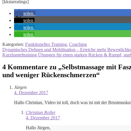
[kkstarratings]
teilen
teilen
teilen
teilen
Kategorien:
Funktionelles Training
,
Coaching
Beitragsnavigation
Vorheriger
Dynamisches Dehnen und Mobilisation – Erreiche mehr Beweglichkei
Beitrag:
Nächster
Kurzhanteltraining Übungen für einen starken Rücken & Rumpf, starke
Beitrag:
4 Kommentare zu „
Selbstmassage mit Fas
und weniger Rückenschmerzen
“
Jürgen
4. Dezember 2017
Hallo Christian, Video ist toll, doch was ist mit der Brustmusku
Christian Roller
4. Dezember 2017
Hallo Jürgen,