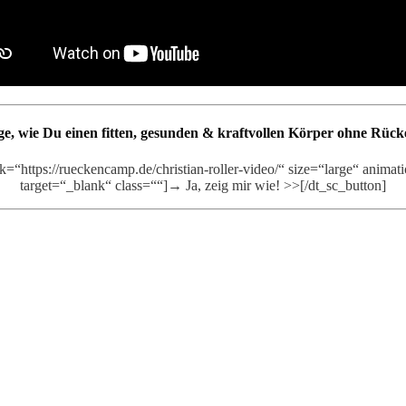
ige, wie Du einen fitten, gesunden & kraftvollen Körper ohne Rüc
k=“https://rueckencamp.de/christian-roller-video/“ size=“large“ anima
target=“_blank“ class=““]→ Ja, zeig mir wie! >>[/dt_sc_button]