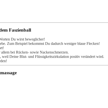
 dem Faszienball
 Worten Du wirst beweglicher!
ewebe. Zum Beispiel bekommst Du dadurch weniger blaue Flecken!
rt!
or allem bei Rücken- sowie Nackenschmerzen.
 weil Deine Blut- und Flüssigkeitszirkulation positiv verändert wird.
rden!
tmassage