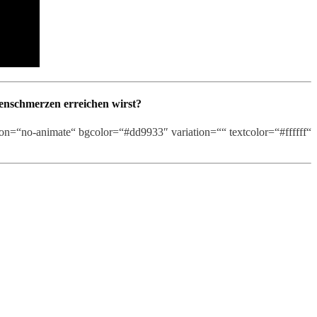
kenschmerzen erreichen wirst?
tion=“no-animate“ bgcolor=“#dd9933″ variation=““ textcolor=“#ffffff“