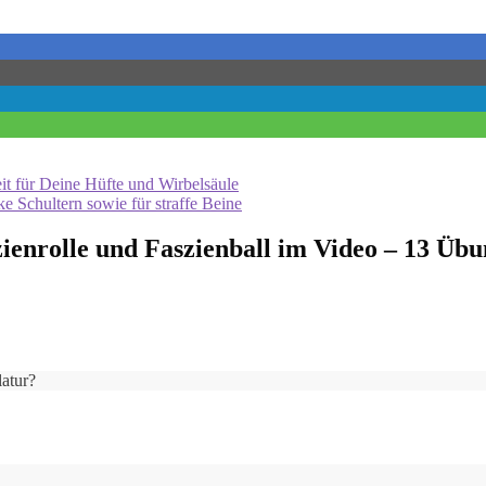
t für Deine Hüfte und Wirbelsäule
 Schultern sowie für straffe Beine
zienrolle und Faszienball im Video – 13 Üb
latur?