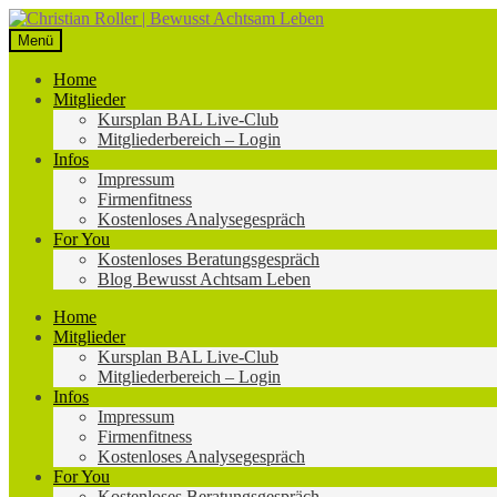
Zur
Zum
Navigation
Inhalt
Menü
springen
springen
Home
Mitglieder
Kursplan BAL Live-Club
Mitgliederbereich – Login
Infos
Impressum
Firmenfitness
Kostenloses Analysegespräch
For You
Kostenloses Beratungsgespräch
Blog Bewusst Achtsam Leben
Home
Mitglieder
Kursplan BAL Live-Club
Mitgliederbereich – Login
Infos
Impressum
Firmenfitness
Kostenloses Analysegespräch
For You
Kostenloses Beratungsgespräch