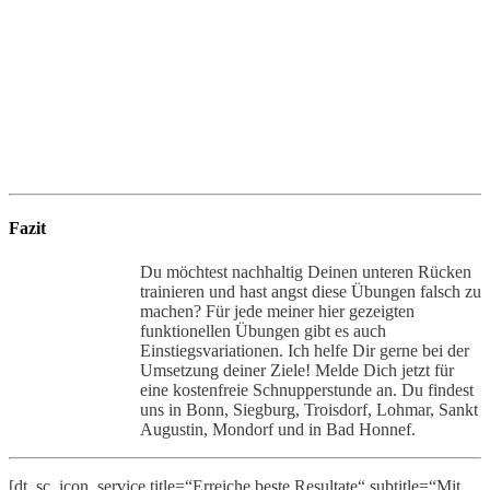
Fazit
Du möchtest nachhaltig Deinen unteren Rücken
trainieren und hast angst diese Übungen falsch zu
machen? Für jede meiner hier gezeigten
funktionellen Übungen gibt es auch
Einstiegsvariationen. Ich helfe Dir gerne bei der
Umsetzung deiner Ziele! Melde Dich jetzt für
eine kostenfreie Schnupperstunde an. Du findest
uns in Bonn, Siegburg, Troisdorf, Lohmar, Sankt
Augustin, Mondorf und in Bad Honnef.
[dt_sc_icon_service title=“Erreiche beste Resultate“ subtitle=“Mit