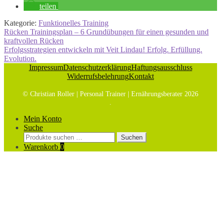
teilen
Kategorie:
Funktionelles Training
Beitragsnavigation
Vorheriger
Rücken Trainingsplan – 6 Grundübungen für einen gesunden und
Beitrag:
kraftvollen Rücken
Nächster
Erfolgsstrategien entwickeln mit Veit Lindau! Erfolg. Erfüllung.
Beitrag:
Evolution.
Impressum
Datenschutzerklärung
Haftungsausschluss
Widerrufsbelehrung
Kontakt
© Christian Roller | Personal Trainer | Ernährungsberater 2026
.
Mein Konto
Suche
Suchen
Suchen
nach:
Warenkorb
0