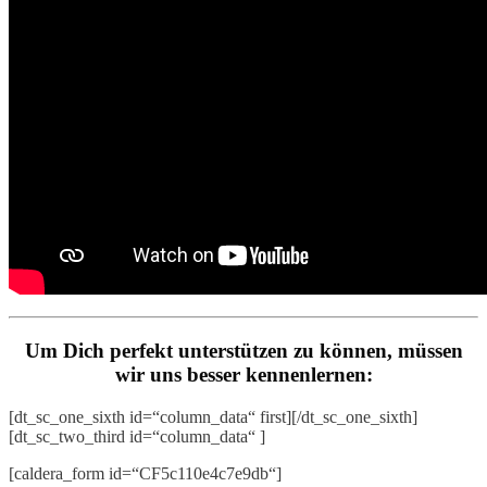
Um Dich perfekt unterstützen zu können, müssen
wir uns besser kennenlernen:
[dt_sc_one_sixth id=“column_data“ first][/dt_sc_one_sixth]
[dt_sc_two_third id=“column_data“ ]
[caldera_form id=“CF5c110e4c7e9db“]