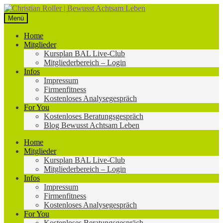
Zur
Zum
Navigation
Inhalt
Menü
springen
springen
Home
Mitglieder
Kursplan BAL Live-Club
Mitgliederbereich – Login
Infos
Impressum
Firmenfitness
Kostenloses Analysegespräch
For You
Kostenloses Beratungsgespräch
Blog Bewusst Achtsam Leben
Home
Mitglieder
Kursplan BAL Live-Club
Mitgliederbereich – Login
Infos
Impressum
Firmenfitness
Kostenloses Analysegespräch
For You
Kostenloses Beratungsgespräch