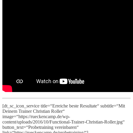
[dt_sc_icon_service title=“Erreiche beste Resultate“ subtitle=“Mit
Deinem Trainer Christian Roller“
image=“https://rueckencamp.de/wp-
content/uploads/2016/10/Functional-Trainer-Christian-Roller.jpg“
button_text=“Probetraining vereinbaren“
link=“https://rueckencamp.de/probetraining/“]